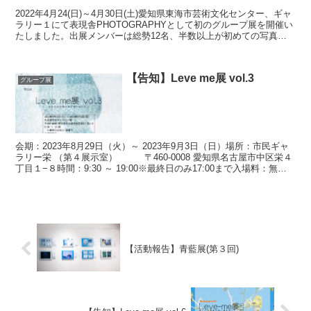
2022年4月24(日)～4月30日(土)愛知県東海市芸術文化センター、ギャ
ラリー１にて表現舎PHOTOGRAPHYとして初のグループ展を開催い
たしました。出展メンバーは総勢12名、半数以上が初めての写真展
でしたが、大きなトラブルもなく無...
【告知】Leve me展 vol.3
グループ展
会期：2023年8月29日（火）～ 2023年9月3日（日）場所：市民ギャ
ラリー栄 （第４展示室） 〒460-0008 愛知県名古屋市中区栄４
丁目１−８時間：9:30 ～ 19:00※最終日のみ17:00まで入場料：無料
市民ギ...
【活動報告】青藍展(第３回)