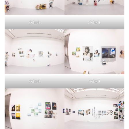
default
default
default
default