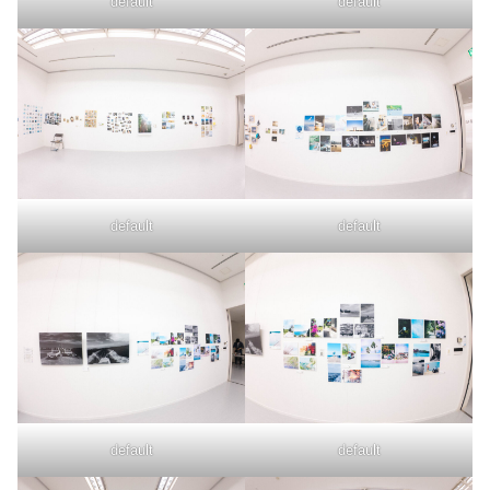
default
default
default
default
default
default