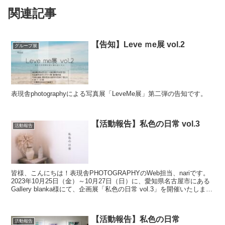
関連記事
【告知】Leve ｍe展 vol.2
グループ展
表現舎photographyによる写真展「LeveMe展」第二弾の告知です。
【活動報告】私色の日常 vol.3
活動報告
皆様、こんにちは！表現舎PHOTOGRAPHYのWeb担当、nariです。
2023年10月25日（金）～10月27日（日）に、愛知県名古屋市にある
Gallery blanka様にて、企画展「私色の日常 vol.3」を開催いたしま
し...
【活動報告】私色の日常
活動報告